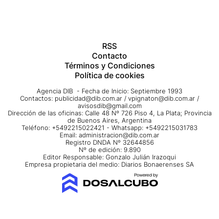
RSS
Contacto
Términos y Condiciones
Política de cookies
Agencia DIB - Fecha de Inicio: Septiembre 1993
Contactos:
publicidad@dib.com.ar
/
vpignaton@dib.com.ar
/
avisosdib@gmail.com
Dirección de las oficinas: Calle 48 Nº 726 Piso 4, La Plata; Provincia
de Buenos Aires, Argentina
Teléfono: +5492215022421 - Whatsapp: +5492215031783
Email:
administracion@dib.com.ar
Registro DNDA Nº 32644856
Nº de edición: 9.890
Editor Responsable: Gonzalo Julián Irazoqui
Empresa propietaria del medio: Diarios Bonaerenses SA