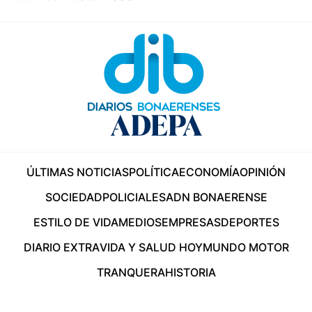
ÚLTIMAS NOTICIAS
POLÍTICA
ECONOMÍA
OPINIÓN
SOCIEDAD
POLICIALES
ADN BONAERENSE
ESTILO DE VIDA
MEDIOS
EMPRESAS
DEPORTES
DIARIO EXTRA
VIDA Y SALUD HOY
MUNDO MOTOR
TRANQUERA
HISTORIA