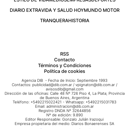
DIARIO EXTRA
VIDA Y SALUD HOY
MUNDO MOTOR
TRANQUERA
HISTORIA
RSS
Contacto
Términos y Condiciones
Política de cookies
Agencia DIB - Fecha de Inicio: Septiembre 1993
Contactos:
publicidad@dib.com.ar
/
vpignaton@dib.com.ar
/
avisosdib@gmail.com
Dirección de las oficinas: Calle 48 Nº 726 Piso 4, La Plata; Provincia
de Buenos Aires, Argentina
Teléfono: +5492215022421 - Whatsapp: +5492215031783
Email:
administracion@dib.com.ar
Registro DNDA Nº 32644856
Nº de edición: 9.890
Editor Responsable: Gonzalo Julián Irazoqui
Empresa propietaria del medio: Diarios Bonaerenses SA