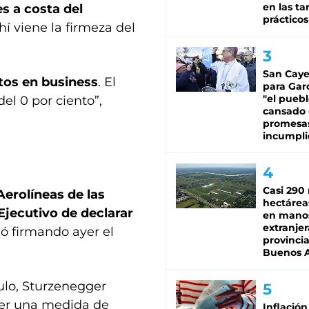
en las tar
s a costa del
prácticos
hí viene la firmeza del
San Caye
tos en business
. El
para Gar
"el puebl
l 0 por ciento”,
cansado
promesa
incumpli
Casi 290 
Aerolíneas de las
hectárea
Ejecutivo de declarar
en mano
extranjer
nó firmando ayer el
provinci
Buenos A
ulo, Sturzenegger
cer una medida de
Inflación