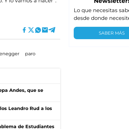
Newsletter
. Y lo vamos a hacer”.
Lo que necesitas sab
desde donde necesit
SABER MÁS
zenegger
paro
cepa Andes, que se
los Leandro Rud a los
emblema de Estudiantes