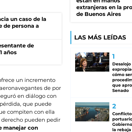
están en manos
extranjeras en la pr
de Buenos Aires
cia un caso de la
e de persona a
LAS MÁS LEÍDAS
esentante de
1 años
Desalojo
expropia
cómo ser
frece un incremento
procedi
que apro
 y aeronavegantes de por
Senado
eguró en diálogo con
 pérdida, que puede
que compiten con ella
Conflicto
portuario
é derecho pueden pedir
Gobierno 
ue manejar con
la rebaja