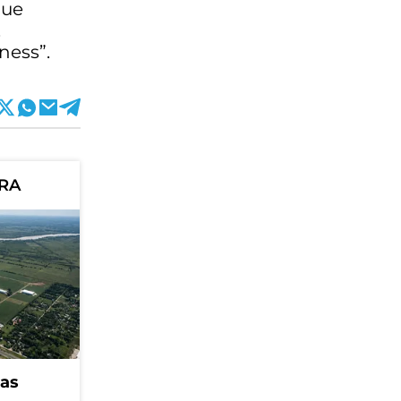
que
.
ness”.
ORA
eas