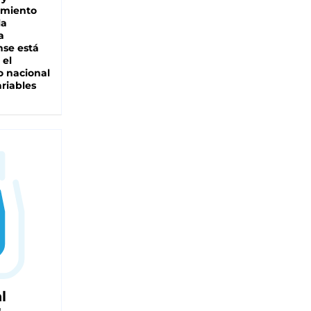
miento
la
a
se está
 el
 nacional
riables
l