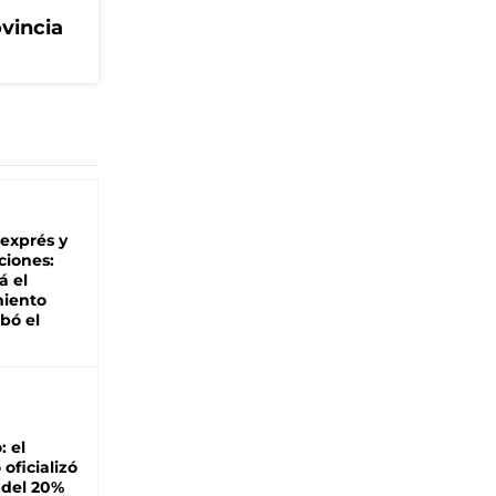
ovincia
 exprés y
ciones:
á el
miento
bó el
: el
oficializó
 del 20%