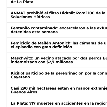
de La Plata
ANMAT prohibió el filtro Hidrolit Romi 100 de l
Soluciones Hídricas
Fentanilo contaminado: excarcelaron a las exf
detenidas esta semana
Femicidio de Mailén Antonich: las cámaras de u
el episodio con gran definición
Maschwitz: un vecino atacado por dos perros Bul
indemnizado con $2,7 millones
Kicillof participó de la peregrinación por la c
Cayetano
Casi 290 mil hectáreas están en manos extranje
Buenos Aires
La Plata: 717 muertes en accidentes en la regió