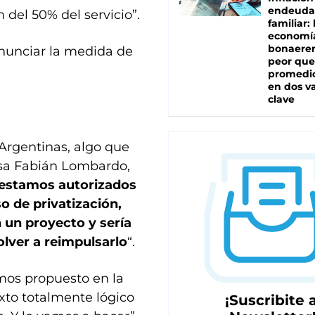
endeuda
del 50% del servicio”.
familiar: 
economí
bonaeren
anunciar la medida de
peor que
promedio
en dos va
clave
 Argentinas, algo que
esa Fabián Lombardo,
estamos autorizados
 de privatización,
 un proyecto y sería
lver a reimpulsarlo
“.
amos propuesto en la
xto totalmente lógico
¡Suscribite a