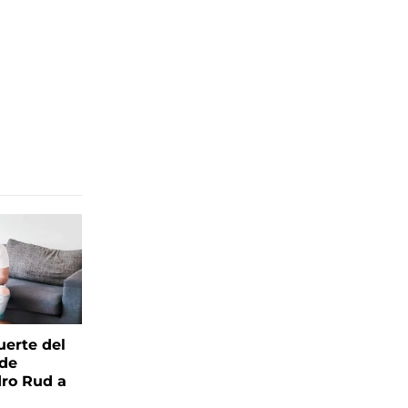
uerte del
 de
ro Rud a