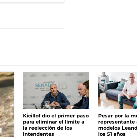
Kicillof dio el primer paso
Pesar por la m
para eliminar el límite a
representante
la reelección de los
modelos Leand
intendentes
los 51 años