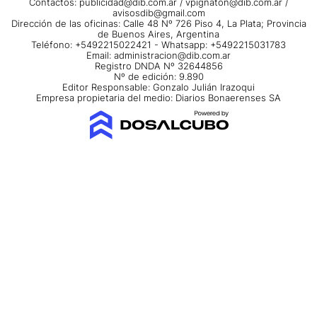
Contactos:
publicidad@dib.com.ar
/
vpignaton@dib.com.ar
/
avisosdib@gmail.com
Dirección de las oficinas: Calle 48 Nº 726 Piso 4, La Plata; Provincia
de Buenos Aires, Argentina
Teléfono: +5492215022421 - Whatsapp: +5492215031783
Email:
administracion@dib.com.ar
Registro DNDA Nº 32644856
Nº de edición: 9.890
Editor Responsable: Gonzalo Julián Irazoqui
Empresa propietaria del medio: Diarios Bonaerenses SA