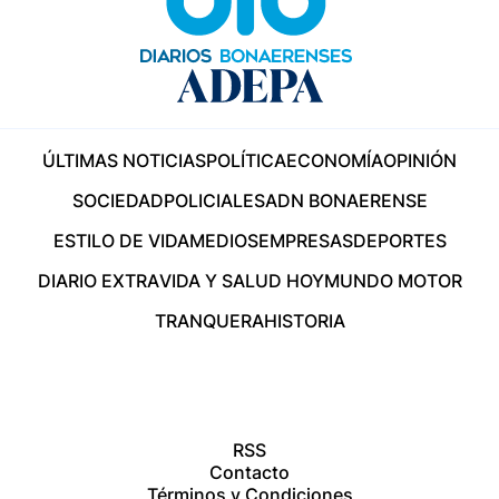
ÚLTIMAS NOTICIAS
POLÍTICA
ECONOMÍA
OPINIÓN
SOCIEDAD
POLICIALES
ADN BONAERENSE
ESTILO DE VIDA
MEDIOS
EMPRESAS
DEPORTES
DIARIO EXTRA
VIDA Y SALUD HOY
MUNDO MOTOR
TRANQUERA
HISTORIA
RSS
Contacto
Términos y Condiciones