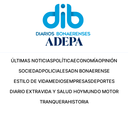
ÚLTIMAS NOTICIAS
POLÍTICA
ECONOMÍA
OPINIÓN
SOCIEDAD
POLICIALES
ADN BONAERENSE
ESTILO DE VIDA
MEDIOS
EMPRESAS
DEPORTES
DIARIO EXTRA
VIDA Y SALUD HOY
MUNDO MOTOR
TRANQUERA
HISTORIA