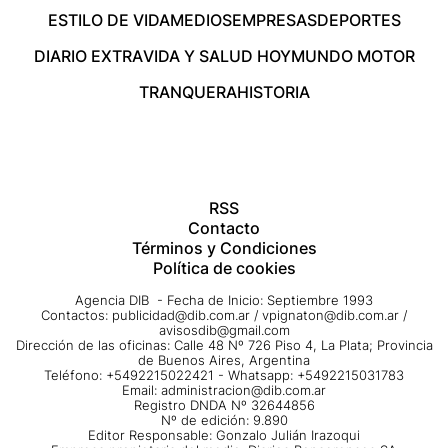
ESTILO DE VIDA
MEDIOS
EMPRESAS
DEPORTES
DIARIO EXTRA
VIDA Y SALUD HOY
MUNDO MOTOR
TRANQUERA
HISTORIA
RSS
Contacto
Términos y Condiciones
Política de cookies
Agencia DIB - Fecha de Inicio: Septiembre 1993
Contactos:
publicidad@dib.com.ar
/
vpignaton@dib.com.ar
/
avisosdib@gmail.com
Dirección de las oficinas: Calle 48 Nº 726 Piso 4, La Plata; Provincia
de Buenos Aires, Argentina
Teléfono: +5492215022421 - Whatsapp: +5492215031783
Email:
administracion@dib.com.ar
Registro DNDA Nº 32644856
Nº de edición: 9.890
Editor Responsable: Gonzalo Julián Irazoqui