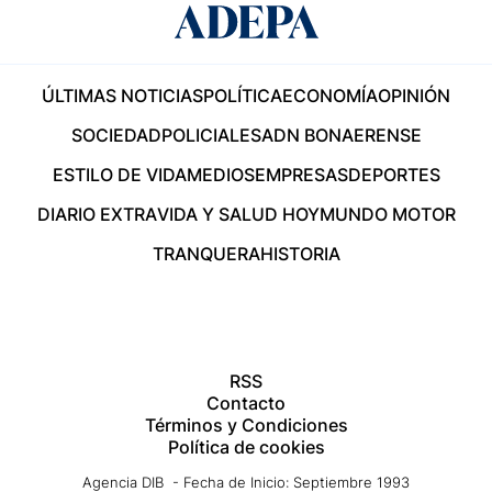
ÚLTIMAS NOTICIAS
POLÍTICA
ECONOMÍA
OPINIÓN
SOCIEDAD
POLICIALES
ADN BONAERENSE
ESTILO DE VIDA
MEDIOS
EMPRESAS
DEPORTES
DIARIO EXTRA
VIDA Y SALUD HOY
MUNDO MOTOR
TRANQUERA
HISTORIA
RSS
Contacto
Términos y Condiciones
Política de cookies
Agencia DIB - Fecha de Inicio: Septiembre 1993