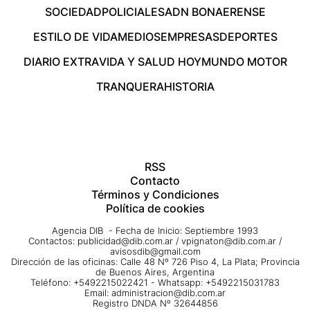
SOCIEDAD
POLICIALES
ADN BONAERENSE
ESTILO DE VIDA
MEDIOS
EMPRESAS
DEPORTES
DIARIO EXTRA
VIDA Y SALUD HOY
MUNDO MOTOR
TRANQUERA
HISTORIA
RSS
Contacto
Términos y Condiciones
Política de cookies
Agencia DIB - Fecha de Inicio: Septiembre 1993
Contactos:
publicidad@dib.com.ar
/
vpignaton@dib.com.ar
/
avisosdib@gmail.com
Dirección de las oficinas: Calle 48 Nº 726 Piso 4, La Plata; Provincia
de Buenos Aires, Argentina
Teléfono: +5492215022421 - Whatsapp: +5492215031783
Email:
administracion@dib.com.ar
Registro DNDA Nº 32644856