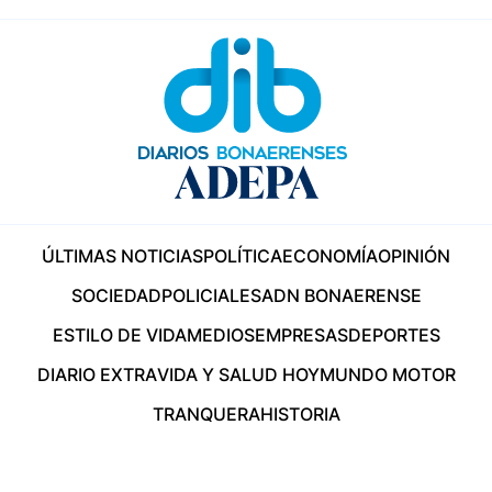
ÚLTIMAS NOTICIAS
POLÍTICA
ECONOMÍA
OPINIÓN
SOCIEDAD
POLICIALES
ADN BONAERENSE
ESTILO DE VIDA
MEDIOS
EMPRESAS
DEPORTES
DIARIO EXTRA
VIDA Y SALUD HOY
MUNDO MOTOR
TRANQUERA
HISTORIA