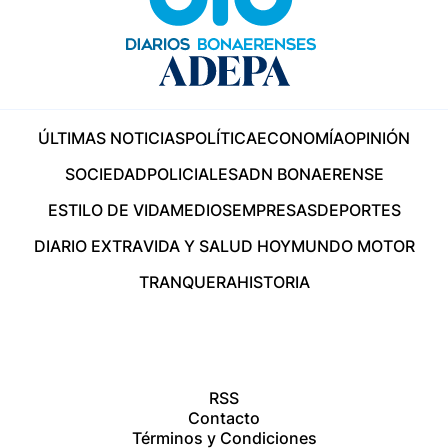
ÚLTIMAS NOTICIAS
POLÍTICA
ECONOMÍA
OPINIÓN
SOCIEDAD
POLICIALES
ADN BONAERENSE
ESTILO DE VIDA
MEDIOS
EMPRESAS
DEPORTES
DIARIO EXTRA
VIDA Y SALUD HOY
MUNDO MOTOR
TRANQUERA
HISTORIA
RSS
Contacto
Términos y Condiciones