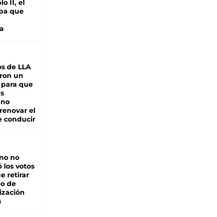
o II, el
pa que
a
s de LLA
ron un
 para que
as
 no
renovar el
e conducir
rno no
 los votos
e retirar
lo de
ización
s