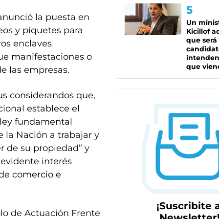
anunció la puesta en
Un minis
os y piquetes para
Kicillof 
que será
ros enclaves
candidat
que manifestaciones o
intenden
que vien
e las empresas.
sus considerandos que,
acional establece el
 ley fundamental
 la Nación a trabajar y
ner de su propiedad” y
 evidente interés
 de comercio e
¡Suscribite a
olo de Actuación Frente
Newsletter