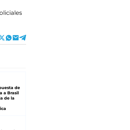
liciales
puesta de
 a Brasil
ja de la
ica