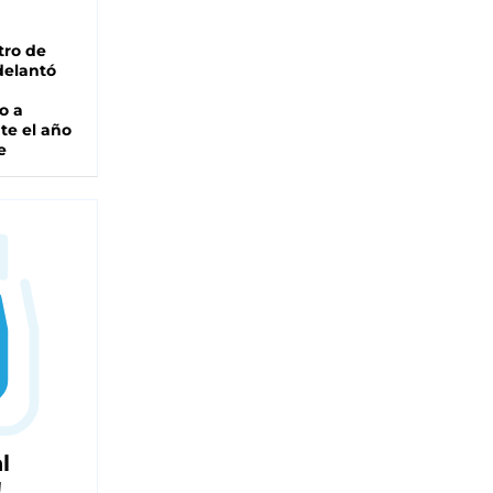
tro de
adelantó
o a
te el año
e
l
!