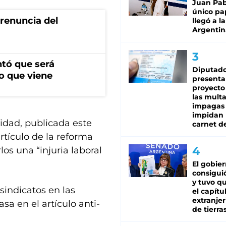
Juan Pabl
único pa
renuncia del
llegó a la
Argentin
ntó que será
Diputado
o que viene
presenta
proyecto
las mult
impagas
impidan 
ridad, publicada este
carnet d
rtículo de la reforma
los una “injuria laboral
El gobie
consiguió
y tuvo qu
sindicatos en las
el capítu
extranjer
a en el artículo anti-
de tierra