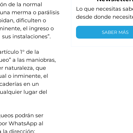
ción de la normal
Lo que necesitas sab
 una merma o parálisis
desde donde necesit
dan, dificulten o
inente, el ingreso o
SABER MÁS
sus instalaciones”.
tículo 1° de la
ueo” a las maniobras,
er naturaleza, que
al o inminente, el
rcaderías en un
ualquier lugar del
oqueos podrán ser
 por WhatsApp al
 la dirección: