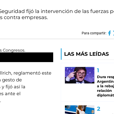
Seguridad fijó la intervención de las fuerzas po
as contra empresas.
Para compartir:
LAS MÁS LEÍDAS
llrich, reglamentó este
Dura res
n gesto de
Argentina
a la reba
 fijó así la
relación
es ante el
diplomát
.