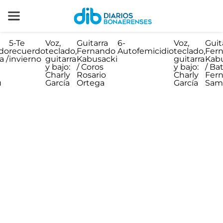
:
5-Te
Voz,
Guitarra
6-
Voz,
Guit
do
recuerdo
teclado,
Fernando
Autofemicidio
teclado,
Fer
a /
invierno
guitarra
Kabusacki
guitarra
Kab
y bajo:
/ Coros
y bajo:
/ Bat
Charly
Rosario
Charly
Fer
u
García
Ortega
García
Sam