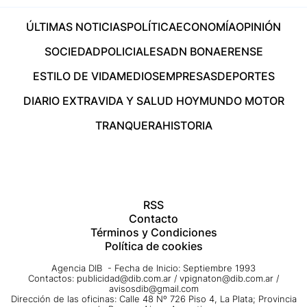
ÚLTIMAS NOTICIAS
POLÍTICA
ECONOMÍA
OPINIÓN
SOCIEDAD
POLICIALES
ADN BONAERENSE
ESTILO DE VIDA
MEDIOS
EMPRESAS
DEPORTES
DIARIO EXTRA
VIDA Y SALUD HOY
MUNDO MOTOR
TRANQUERA
HISTORIA
RSS
Contacto
Términos y Condiciones
Política de cookies
Agencia DIB - Fecha de Inicio: Septiembre 1993
Contactos:
publicidad@dib.com.ar
/
vpignaton@dib.com.ar
/
avisosdib@gmail.com
Dirección de las oficinas: Calle 48 Nº 726 Piso 4, La Plata; Provincia