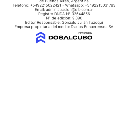
de Buenos Aires, Argentina
Teléfono: +5492215022421 - Whatsapp: +5492215031783
Email:
administracion@dib.com.ar
Registro DNDA Nº 32644856
Nº de edición: 9.890
Editor Responsable: Gonzalo Julián Irazoqui
Empresa propietaria del medio: Diarios Bonaerenses SA