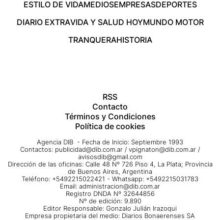
ESTILO DE VIDA
MEDIOS
EMPRESAS
DEPORTES
DIARIO EXTRA
VIDA Y SALUD HOY
MUNDO MOTOR
TRANQUERA
HISTORIA
RSS
Contacto
Términos y Condiciones
Política de cookies
Agencia DIB - Fecha de Inicio: Septiembre 1993
Contactos:
publicidad@dib.com.ar
/
vpignaton@dib.com.ar
/
avisosdib@gmail.com
Dirección de las oficinas: Calle 48 Nº 726 Piso 4, La Plata; Provincia
de Buenos Aires, Argentina
Teléfono: +5492215022421 - Whatsapp: +5492215031783
Email:
administracion@dib.com.ar
Registro DNDA Nº 32644856
Nº de edición: 9.890
Editor Responsable: Gonzalo Julián Irazoqui
Empresa propietaria del medio: Diarios Bonaerenses SA