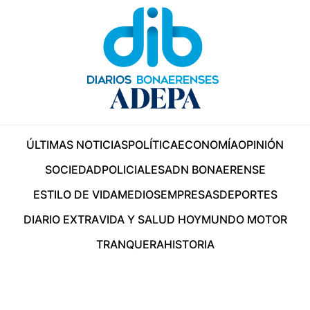
ÚLTIMAS NOTICIAS
POLÍTICA
ECONOMÍA
OPINIÓN
SOCIEDAD
POLICIALES
ADN BONAERENSE
ESTILO DE VIDA
MEDIOS
EMPRESAS
DEPORTES
DIARIO EXTRA
VIDA Y SALUD HOY
MUNDO MOTOR
TRANQUERA
HISTORIA