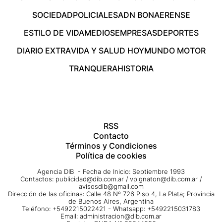
SOCIEDAD
POLICIALES
ADN BONAERENSE
ESTILO DE VIDA
MEDIOS
EMPRESAS
DEPORTES
DIARIO EXTRA
VIDA Y SALUD HOY
MUNDO MOTOR
TRANQUERA
HISTORIA
RSS
Contacto
Términos y Condiciones
Política de cookies
Agencia DIB - Fecha de Inicio: Septiembre 1993
Contactos:
publicidad@dib.com.ar
/
vpignaton@dib.com.ar
/
avisosdib@gmail.com
Dirección de las oficinas: Calle 48 Nº 726 Piso 4, La Plata; Provincia
de Buenos Aires, Argentina
Teléfono: +5492215022421 - Whatsapp: +5492215031783
Email:
administracion@dib.com.ar