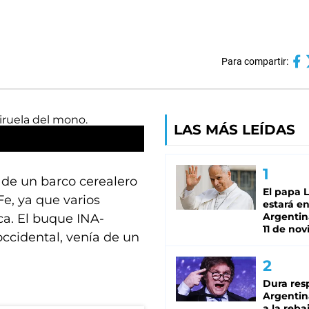
Para compartir:
LAS MÁS LEÍDAS
s de un barco cerealero
El papa 
Fe, ya que varios
estará en
Argentina
a. El buque INA-
11 de no
occidental, venía de un
Dura res
Argentina
a la reba