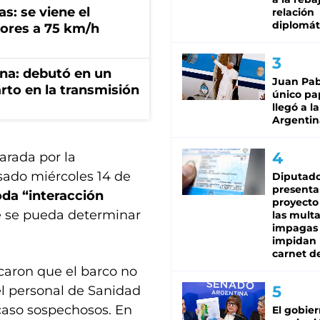
s: se viene el
relación
diplomát
ores a 75 km/h
ana: debutó en un
Juan Pabl
rto en la transmisión
único pa
llegó a la
Argentin
arada por la
sado miércoles 14 de
Diputado
presenta
oda “interacción
proyecto
 se pueda determinar
las mult
impagas
impidan 
carnet d
icaron que el barco no
 el personal de Sanidad
 caso sospechosos. En
El gobie