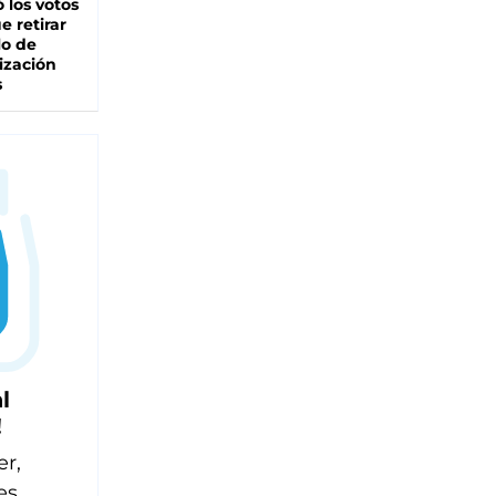
 los votos
e retirar
lo de
ización
s
l
!
er,
es