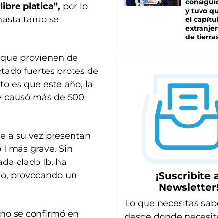
consiguió
ibre platica”,
por lo
y tuvo qu
hasta tanto se
el capítu
extranjer
de tierra
s que provienen de
ctado fuertes brotes de
to es que este año, la
 y causó más de 500
ue a su vez presentan
do I más grave. Sin
ada clado Ib, ha
go, provocando un
¡Suscribite a
Newsletter
Lo que necesitas sab
ono se confirmó en
desde donde necesit