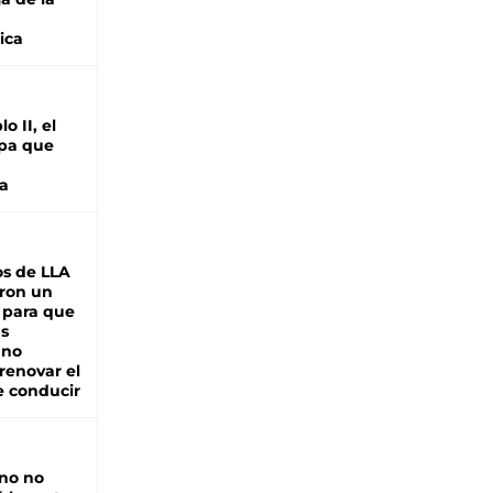
ica
o II, el
pa que
a
s de LLA
ron un
 para que
as
 no
renovar el
e conducir
rno no