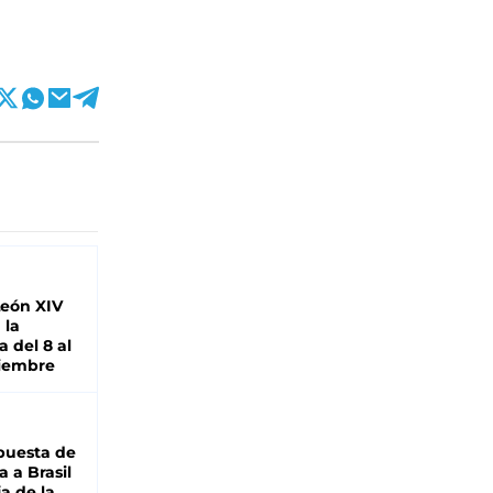
León XIV
 la
 del 8 al
viembre
puesta de
 a Brasil
ja de la