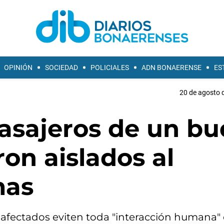
OPINIÓN
SOCIEDAD
POLICIALES
ADN BONAERENSE
ES
20 de agosto d
pasajeros de un b
on aislados al
mas
s afectados eviten toda "interacción humana