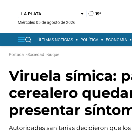
15°
miércoles 05 de agosto de 2026
ÚLTIMAS NOTICIAS
POLÍTICA
ECONOMÍA
Portada
>
Sociedad
>
buque
Viruela símica: 
cerealero quedar
presentar sínto
Autoridades sanitarias decidieron que lo