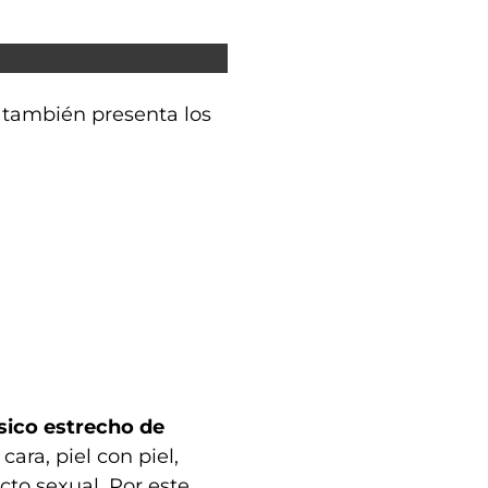
 también presenta los
sico estrecho de
ara, piel con piel,
cto sexual. Por este