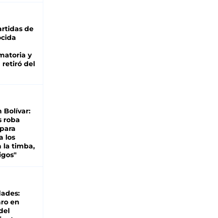
rtidas de
cida
matoria y
retiró del
n Bolívar:
s roba
 para
a los
 la timba,
igos"
dades:
ro en
del