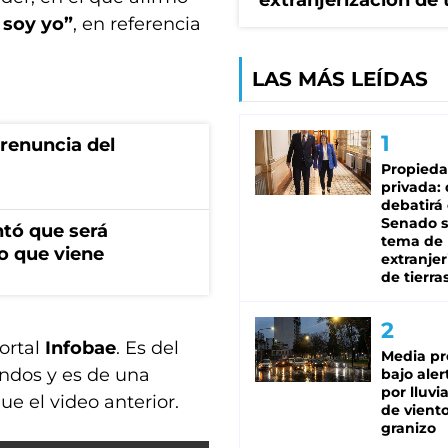
extranjerización de 
o soy yo”
, en referencia
LAS MÁS LEÍDAS
renuncia del
Propied
privada:
debatirá 
Senado s
ntó que será
tema de 
o que viene
extranjer
de tierra
portal
Infobae
. Es del
Media pr
ndos y es de una
bajo aler
por lluvi
e el video anterior.
de viento
granizo