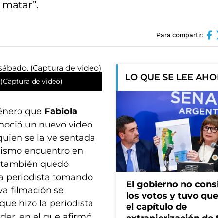
 matar”.
Para compartir:
LO QUE SE LEE AH
 (Captura de video)
género que
Fabiola
onoció un nuevo video
 quien se la ve sentada
 mismo encuentro en
al también quedó
la periodista tomando
El gobierno no cons
va filmación se
los votos y tuvo que 
que hizo la periodista
el capítulo de
der, en el que afirmó