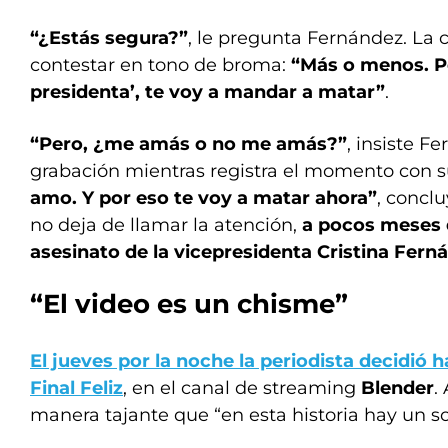
“¿Estás segura?”
, le pregunta Fernández. La 
contestar en tono de broma:
“Más o menos. P
presidenta’, te voy a mandar a matar”
.
“Pero, ¿me amás o no me amás?”
, insiste F
grabación mientras registra el momento con su
amo. Y por eso te voy a matar ahora”
, concl
no deja de llamar la atención,
a pocos meses 
asesinato de la vicepresidenta Cristina Fern
“El video es un chisme”
El jueves por la noche la periodista decidió
Final Feliz
, en el canal de streaming
Blender
.
manera tajante que “en esta historia hay un sol