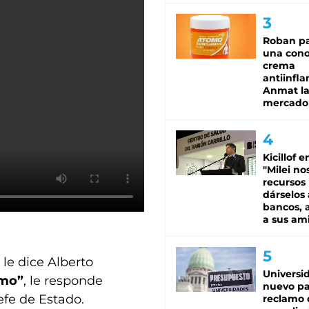
Roban pa
una cono
crema
antiinfla
Anmat la 
mercado
Kicillof e
"Milei no
recursos
dárselos 
bancos, a
a sus am
 le dice Alberto
Universi
amo”
, le responde
nuevo pa
jefe de Estado.
reclamo 