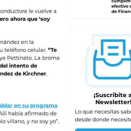
cumplim
efectivo 
conductora le vuelve a
de Finan
ero ahora que ‘soy
ernández en la
 teléfono celular.
“Te
uye Pettinato. La broma
del intento de
ández de Kirchner
.
¡Suscribite a
Newsletter
 hablar en su programa
Lo que necesitas sab
 Allí había afirmado de
desde donde necesit
o villano, y no soy yo”.