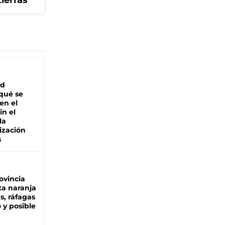
tierras
ad
 qué se
en el
in el
la
ización
s
ovincia
ta naranja
as, ráfagas
 y posible