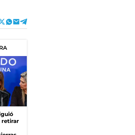
ORA
iguió
retirar