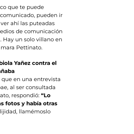
ico que te puede
n comunicado, pueden ir
 ver ahí las puteadas
medios de comunicación
 Hay un solo villano en
Tamara Pettinato.
biola Yañez contra el
gañaba
s que en una entrevista
ae, al ser consultada
ato, respondió:
“Lo
as fotos y había otras
olijidad, llamémoslo