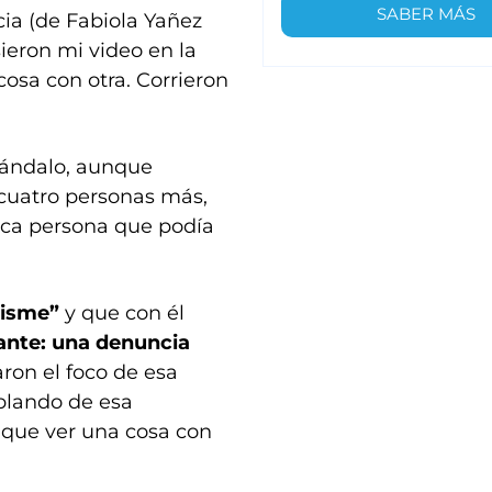
SABER MÁS
ia (de Fabiola Yañez
ieron mi video en la
osa con otra. Corrieron
cándalo, aunque
cuatro personas más,
nica persona que podía
hisme”
y que con él
tante: una denuncia
ron el foco de esa
blando de esa
 que ver una cosa con