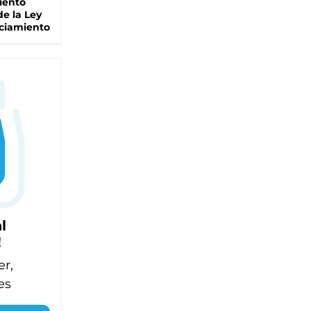
iento
de la Ley
ciamiento
l
!
er,
es