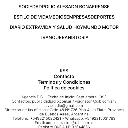
SOCIEDAD
POLICIALES
ADN BONAERENSE
ESTILO DE VIDA
MEDIOS
EMPRESAS
DEPORTES
DIARIO EXTRA
VIDA Y SALUD HOY
MUNDO MOTOR
TRANQUERA
HISTORIA
RSS
Contacto
Términos y Condiciones
Política de cookies
Agencia DIB - Fecha de Inicio: Septiembre 1993
Contactos:
publicidad@dib.com.ar
/
vpignaton@dib.com.ar
/
avisosdib@gmail.com
Dirección de las oficinas: Calle 48 Nº 726 Piso 4, La Plata; Provincia
de Buenos Aires, Argentina
Teléfono: +5492215022421 - Whatsapp: +5492215031783
Email:
administracion@dib.com.ar
Registro DNDA Nº 32644856