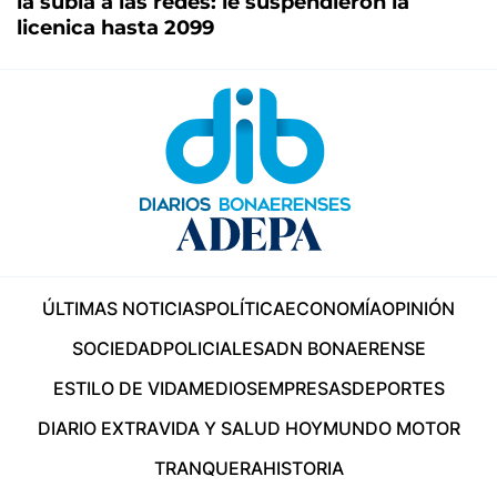
la subía a las redes: le suspendieron la
licenica hasta 2099
ÚLTIMAS NOTICIAS
POLÍTICA
ECONOMÍA
OPINIÓN
SOCIEDAD
POLICIALES
ADN BONAERENSE
ESTILO DE VIDA
MEDIOS
EMPRESAS
DEPORTES
DIARIO EXTRA
VIDA Y SALUD HOY
MUNDO MOTOR
TRANQUERA
HISTORIA