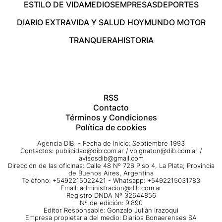
ESTILO DE VIDA
MEDIOS
EMPRESAS
DEPORTES
DIARIO EXTRA
VIDA Y SALUD HOY
MUNDO MOTOR
TRANQUERA
HISTORIA
RSS
Contacto
Términos y Condiciones
Política de cookies
Agencia DIB - Fecha de Inicio: Septiembre 1993
Contactos:
publicidad@dib.com.ar
/
vpignaton@dib.com.ar
/
avisosdib@gmail.com
Dirección de las oficinas: Calle 48 Nº 726 Piso 4, La Plata; Provincia
de Buenos Aires, Argentina
Teléfono: +5492215022421 - Whatsapp: +5492215031783
Email:
administracion@dib.com.ar
Registro DNDA Nº 32644856
Nº de edición: 9.890
Editor Responsable: Gonzalo Julián Irazoqui
Empresa propietaria del medio: Diarios Bonaerenses SA