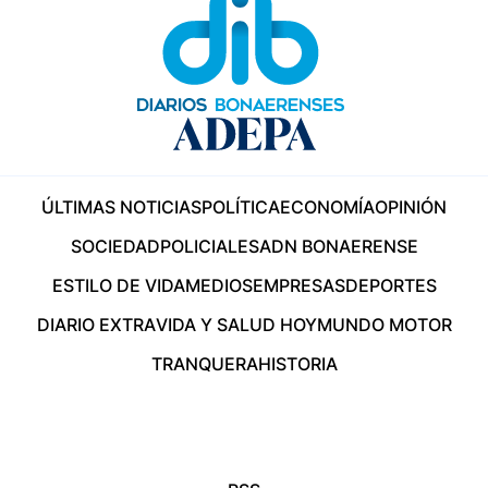
ÚLTIMAS NOTICIAS
POLÍTICA
ECONOMÍA
OPINIÓN
SOCIEDAD
POLICIALES
ADN BONAERENSE
ESTILO DE VIDA
MEDIOS
EMPRESAS
DEPORTES
DIARIO EXTRA
VIDA Y SALUD HOY
MUNDO MOTOR
TRANQUERA
HISTORIA