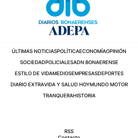
ÚLTIMAS NOTICIAS
POLÍTICA
ECONOMÍA
OPINIÓN
SOCIEDAD
POLICIALES
ADN BONAERENSE
ESTILO DE VIDA
MEDIOS
EMPRESAS
DEPORTES
DIARIO EXTRA
VIDA Y SALUD HOY
MUNDO MOTOR
TRANQUERA
HISTORIA
RSS
Contacto