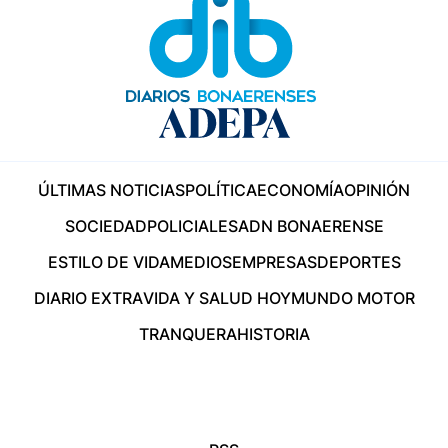
ÚLTIMAS NOTICIAS
POLÍTICA
ECONOMÍA
OPINIÓN
SOCIEDAD
POLICIALES
ADN BONAERENSE
ESTILO DE VIDA
MEDIOS
EMPRESAS
DEPORTES
DIARIO EXTRA
VIDA Y SALUD HOY
MUNDO MOTOR
TRANQUERA
HISTORIA