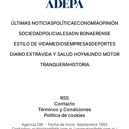
ÚLTIMAS NOTICIAS
POLÍTICA
ECONOMÍA
OPINIÓN
SOCIEDAD
POLICIALES
ADN BONAERENSE
ESTILO DE VIDA
MEDIOS
EMPRESAS
DEPORTES
DIARIO EXTRA
VIDA Y SALUD HOY
MUNDO MOTOR
TRANQUERA
HISTORIA
RSS
Contacto
Términos y Condiciones
Política de cookies
Agencia DIB - Fecha de Inicio: Septiembre 1993
Contactos:
publicidad@dib.com.ar
/
vpignaton@dib.com.ar
/