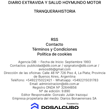
DIARIO EXTRA
VIDA Y SALUD HOY
MUNDO MOTOR
TRANQUERA
HISTORIA
RSS
Contacto
Términos y Condiciones
Política de cookies
Agencia DIB - Fecha de Inicio: Septiembre 1993
Contactos:
publicidad@dib.com.ar
/
vpignaton@dib.com.ar
/
avisosdib@gmail.com
Dirección de las oficinas: Calle 48 Nº 726 Piso 4, La Plata; Provincia
de Buenos Aires, Argentina
Teléfono: +5492215022421 - Whatsapp: +5492215031783
Email:
administracion@dib.com.ar
Registro DNDA Nº 32644856
Nº de edición: 9.890
Editor Responsable: Gonzalo Julián Irazoqui
Empresa propietaria del medio: Diarios Bonaerenses SA