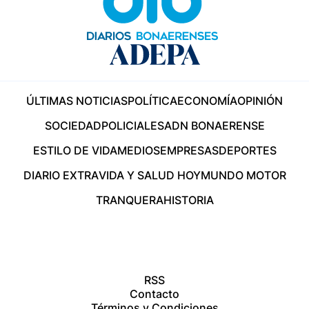
ÚLTIMAS NOTICIAS
POLÍTICA
ECONOMÍA
OPINIÓN
SOCIEDAD
POLICIALES
ADN BONAERENSE
ESTILO DE VIDA
MEDIOS
EMPRESAS
DEPORTES
DIARIO EXTRA
VIDA Y SALUD HOY
MUNDO MOTOR
TRANQUERA
HISTORIA
RSS
Contacto
Términos y Condiciones