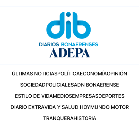
ÚLTIMAS NOTICIAS
POLÍTICA
ECONOMÍA
OPINIÓN
SOCIEDAD
POLICIALES
ADN BONAERENSE
ESTILO DE VIDA
MEDIOS
EMPRESAS
DEPORTES
DIARIO EXTRA
VIDA Y SALUD HOY
MUNDO MOTOR
TRANQUERA
HISTORIA