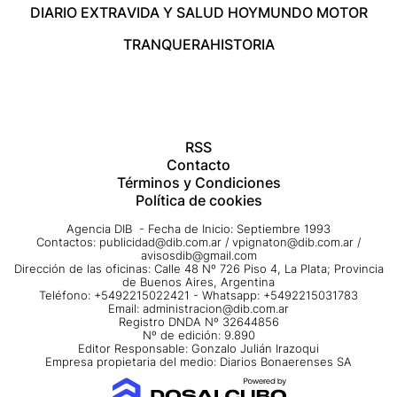
DIARIO EXTRA
VIDA Y SALUD HOY
MUNDO MOTOR
TRANQUERA
HISTORIA
RSS
Contacto
Términos y Condiciones
Política de cookies
Agencia DIB - Fecha de Inicio: Septiembre 1993
Contactos:
publicidad@dib.com.ar
/
vpignaton@dib.com.ar
/
avisosdib@gmail.com
Dirección de las oficinas: Calle 48 Nº 726 Piso 4, La Plata; Provincia
de Buenos Aires, Argentina
Teléfono: +5492215022421 - Whatsapp: +5492215031783
Email:
administracion@dib.com.ar
Registro DNDA Nº 32644856
Nº de edición: 9.890
Editor Responsable: Gonzalo Julián Irazoqui
Empresa propietaria del medio: Diarios Bonaerenses SA