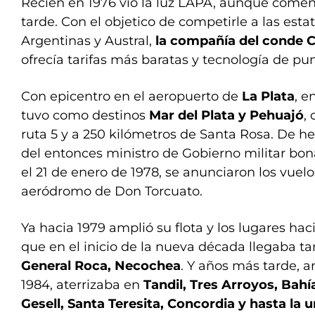
Recién en 1976 vio la luz LAPA, aunque comen
tarde. Con el objetico de competirle a las esta
Argentinas y Austral,
la compañía del conde C
ofrecía tarifas más baratas y tecnología de pun
Con epicentro en el aeropuerto de
La Plata
, 
tuvo como destinos
Mar del Plata y Pehuajó
,
ruta 5 y a 250 kilómetros de Santa Rosa. De he
del entonces ministro de Gobierno militar bo
el 21 de enero de 1978, se anunciaron los vuelo
aeródromo de Don Torcuato.
Ya hacia 1979 amplió su flota y los lugares hac
que en el inicio de la nueva década llegaba 
General Roca, Necochea
. Y años más tarde, a
1984, aterrizaba en
Tandil, Tres Arroyos, Bahía
Gesell, Santa Teresita, Concordia y hasta la