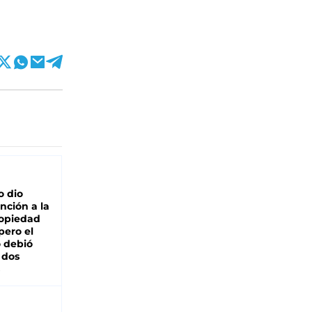
o dio
nción a la
ropiedad
pero el
 debió
 dos