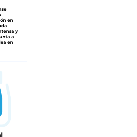
nse
u
ión en
ada
intensa y
unta a
lea en
l