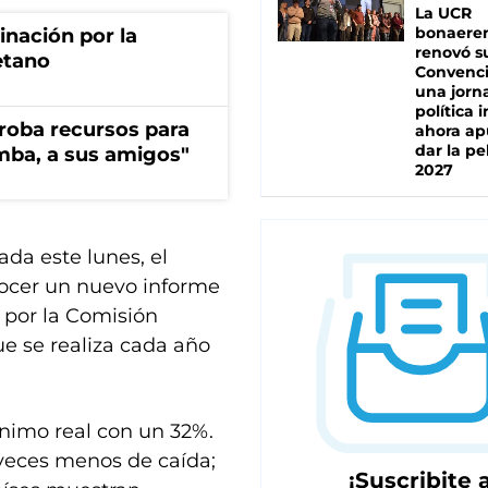
La UCR
bonaere
rinación por la
renovó s
etano
Convenc
una jorn
política 
s roba recursos para
ahora ap
dar la pe
imba, a sus amigos"
2027
ada este lunes, el
nocer un nuevo informe
 por la Comisión
e se realiza cada año
ínimo real con un 32%.
 veces menos de caída;
¡Suscribite a