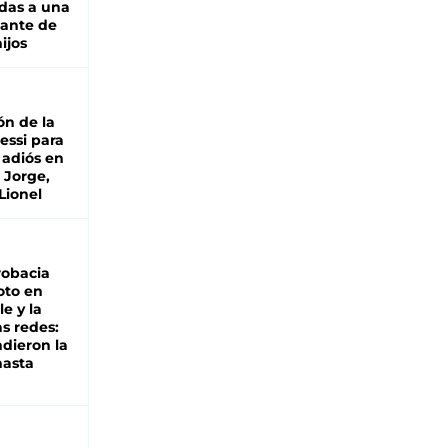
das a una
lante de
hijos
ón de la
essi para
 adiós en
 Jorge,
Lionel
robacia
oto en
le y la
as redes:
ndieron la
hasta