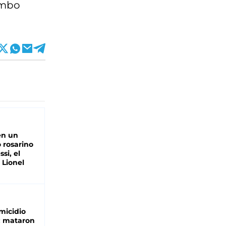
umbo
en un
 rosarino
si, el
 Lionel
micidio
: mataron