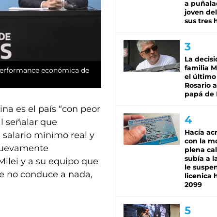
a puñala
joven de
sus tres 
La decisi
familia M
r performance económica de
el último
Rosario a
papá de 
na es el país “con peor
l señalar que
Hacía ac
 salario mínimo real y
con la m
“Nuevamente
plena cal
subía a l
Milei y a su equipo que
le suspe
e no conduce a nada,
licenica 
2099