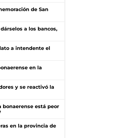
onmemoración de San
a dárselos a los bancos,
dato a intendente el
bonaerense en la
ores y se reactivó la
a bonaerense está peor
e
ras en la provincia de