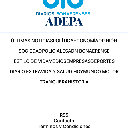
ÚLTIMAS NOTICIAS
POLÍTICA
ECONOMÍA
OPINIÓN
SOCIEDAD
POLICIALES
ADN BONAERENSE
ESTILO DE VIDA
MEDIOS
EMPRESAS
DEPORTES
DIARIO EXTRA
VIDA Y SALUD HOY
MUNDO MOTOR
TRANQUERA
HISTORIA
RSS
Contacto
Términos y Condiciones