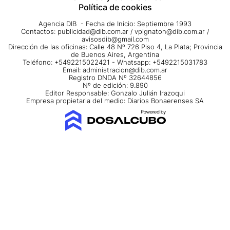
Política de cookies
Agencia DIB - Fecha de Inicio: Septiembre 1993
Contactos:
publicidad@dib.com.ar
/
vpignaton@dib.com.ar
/
avisosdib@gmail.com
Dirección de las oficinas: Calle 48 Nº 726 Piso 4, La Plata; Provincia
de Buenos Aires, Argentina
Teléfono: +5492215022421 - Whatsapp: +5492215031783
Email:
administracion@dib.com.ar
Registro DNDA Nº 32644856
Nº de edición: 9.890
Editor Responsable: Gonzalo Julián Irazoqui
Empresa propietaria del medio: Diarios Bonaerenses SA