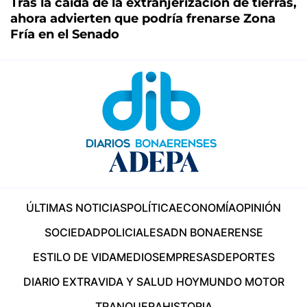
Tras la caída de la extranjerización de tierras,
ahora advierten que podría frenarse Zona
Fría en el Senado
ÚLTIMAS NOTICIAS
POLÍTICA
ECONOMÍA
OPINIÓN
SOCIEDAD
POLICIALES
ADN BONAERENSE
ESTILO DE VIDA
MEDIOS
EMPRESAS
DEPORTES
DIARIO EXTRA
VIDA Y SALUD HOY
MUNDO MOTOR
TRANQUERA
HISTORIA