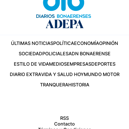
ÚLTIMAS NOTICIAS
POLÍTICA
ECONOMÍA
OPINIÓN
SOCIEDAD
POLICIALES
ADN BONAERENSE
ESTILO DE VIDA
MEDIOS
EMPRESAS
DEPORTES
DIARIO EXTRA
VIDA Y SALUD HOY
MUNDO MOTOR
TRANQUERA
HISTORIA
RSS
Contacto