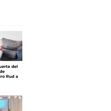
uerte del
 de
ro Rud a