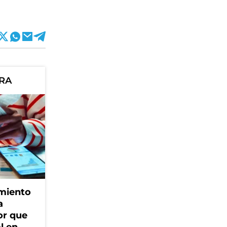
ORA
amiento
a
or que