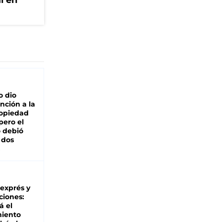
l en
o dio
nción a la
ropiedad
pero el
 debió
 dos
 exprés y
ciones:
á el
miento