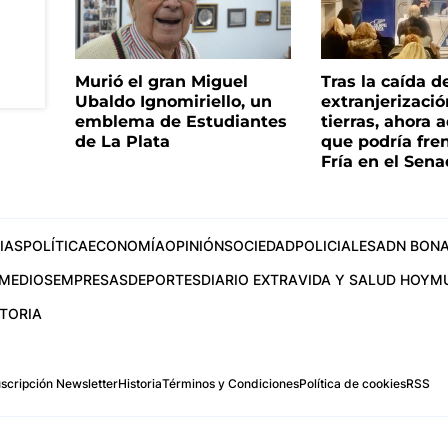
Murió el gran Miguel
Tras la caída d
Ubaldo Ignomiriello, un
extranjerizaci
emblema de Estudiantes
tierras, ahora 
de La Plata
que podría fre
Fría en el Sen
IAS
POLÍTICA
ECONOMÍA
OPINIÓN
SOCIEDAD
POLICIALES
ADN BONA
MEDIOS
EMPRESAS
DEPORTES
DIARIO EXTRA
VIDA Y SALUD HOY
M
STORIA
scripción Newsletter
Historia
Términos y Condiciones
Política de cookies
RSS