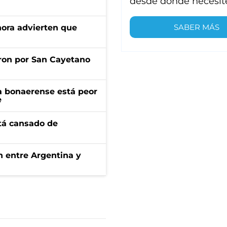
desde donde necesit
SABER MÁS
ahora advierten que
ron por San Cayetano
a bonaerense está peor
e
stá cansado de
ón entre Argentina y