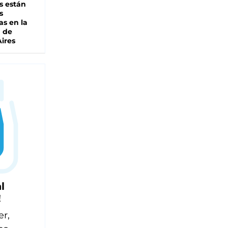
s están
s
as en la
a de
ires
l
!
er,