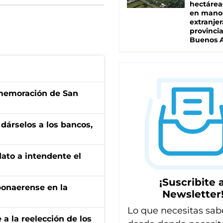
hectárea
en mano
extranjer
provinci
Buenos A
onmemoración de San
a dárselos a los bancos,
dato a intendente el
¡Suscribite a
bonaerense en la
Newsletter
Lo que necesitas sab
e a la reelección de los