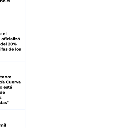
bó el
: el
oficializó
 del 20%
ifas de los
tano:
cía Cuerva
o está
 de
s
das"
mil