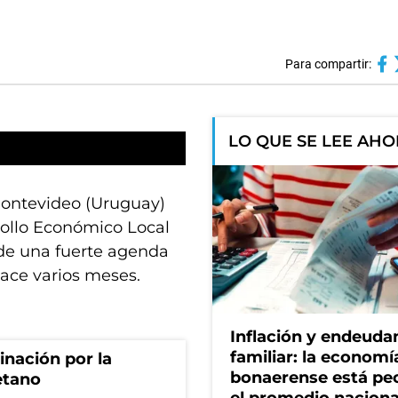
Para compartir:
LO QUE SE LEE AH
 Montevideo (Uruguay)
rrollo Económico Local
 de una fuerte agenda
ace varios meses.
Inflación y endeud
familiar: la economí
rinación por la
bonaerense está pe
etano