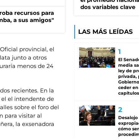
el promedio naciona
dos variables clave
s roba recursos para
imba, a sus amigos"
LAS MÁS LEÍDAS
icial provincial, el
ata junto a otros
El Senad
media sa
duraría menos de 24
ley de p
privada, 
Gobierno
ceder en
dos recientes. En la
capítulos
 el el intendente de
lles sobre el foro del
para visitar al
Desalojo
expropia
ñera, la exsenadora
cómo ser
procedi