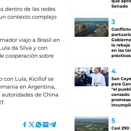
que apro
Senado
s dentro de las redes
n un contexto complejo
Conflicto
portuario
nador viajo a Brasil en
Gobierno 
la rebaja
Lula da Silva y con
en las tar
 de cooperación sobre
prácticos
con Lula, Kicillof se
San Caye
para Gar
emania en Argentina,
"el puebl
n autoridades de China
cansado
promesa
MT
incumpli
Casi 290 