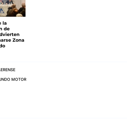
e la
ón de
advierten
narse Zona
ado
ERENSE
UNDO MOTOR