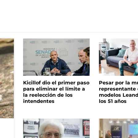
Kicillof dio el primer paso
Pesar por la m
para eliminar el límite a
representante
la reelección de los
modelos Leand
intendentes
los 51 años