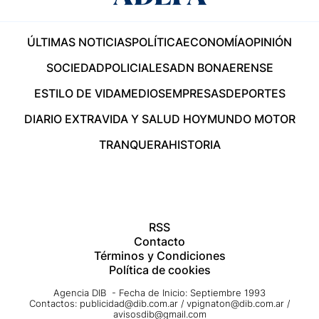
ÚLTIMAS NOTICIAS
POLÍTICA
ECONOMÍA
OPINIÓN
SOCIEDAD
POLICIALES
ADN BONAERENSE
ESTILO DE VIDA
MEDIOS
EMPRESAS
DEPORTES
DIARIO EXTRA
VIDA Y SALUD HOY
MUNDO MOTOR
TRANQUERA
HISTORIA
RSS
Contacto
Términos y Condiciones
Política de cookies
Agencia DIB - Fecha de Inicio: Septiembre 1993
Contactos:
publicidad@dib.com.ar
/
vpignaton@dib.com.ar
/
avisosdib@gmail.com