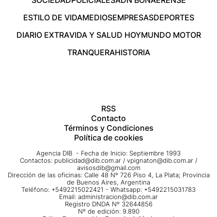
ESTILO DE VIDA
MEDIOS
EMPRESAS
DEPORTES
DIARIO EXTRA
VIDA Y SALUD HOY
MUNDO MOTOR
TRANQUERA
HISTORIA
RSS
Contacto
Términos y Condiciones
Política de cookies
Agencia DIB - Fecha de Inicio: Septiembre 1993
Contactos:
publicidad@dib.com.ar
/
vpignaton@dib.com.ar
/
avisosdib@gmail.com
Dirección de las oficinas: Calle 48 Nº 726 Piso 4, La Plata; Provincia
de Buenos Aires, Argentina
Teléfono: +5492215022421 - Whatsapp: +5492215031783
Email:
administracion@dib.com.ar
Registro DNDA Nº 32644856
Nº de edición: 9.890