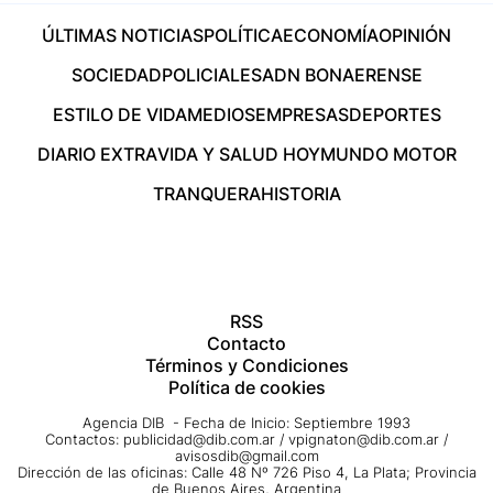
ÚLTIMAS NOTICIAS
POLÍTICA
ECONOMÍA
OPINIÓN
SOCIEDAD
POLICIALES
ADN BONAERENSE
ESTILO DE VIDA
MEDIOS
EMPRESAS
DEPORTES
DIARIO EXTRA
VIDA Y SALUD HOY
MUNDO MOTOR
TRANQUERA
HISTORIA
RSS
Contacto
Términos y Condiciones
Política de cookies
Agencia DIB - Fecha de Inicio: Septiembre 1993
Contactos:
publicidad@dib.com.ar
/
vpignaton@dib.com.ar
/
avisosdib@gmail.com
Dirección de las oficinas: Calle 48 Nº 726 Piso 4, La Plata; Provincia
de Buenos Aires, Argentina