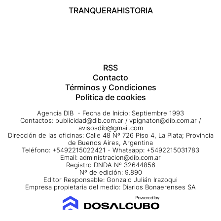
TRANQUERA
HISTORIA
RSS
Contacto
Términos y Condiciones
Política de cookies
Agencia DIB - Fecha de Inicio: Septiembre 1993
Contactos:
publicidad@dib.com.ar
/
vpignaton@dib.com.ar
/
avisosdib@gmail.com
Dirección de las oficinas: Calle 48 Nº 726 Piso 4, La Plata; Provincia
de Buenos Aires, Argentina
Teléfono: +5492215022421 - Whatsapp: +5492215031783
Email:
administracion@dib.com.ar
Registro DNDA Nº 32644856
Nº de edición: 9.890
Editor Responsable: Gonzalo Julián Irazoqui
Empresa propietaria del medio: Diarios Bonaerenses SA