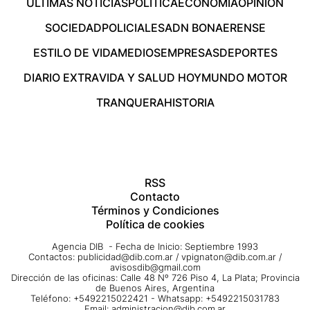
ÚLTIMAS NOTICIAS
POLÍTICA
ECONOMÍA
OPINIÓN
SOCIEDAD
POLICIALES
ADN BONAERENSE
ESTILO DE VIDA
MEDIOS
EMPRESAS
DEPORTES
DIARIO EXTRA
VIDA Y SALUD HOY
MUNDO MOTOR
TRANQUERA
HISTORIA
RSS
Contacto
Términos y Condiciones
Política de cookies
Agencia DIB - Fecha de Inicio: Septiembre 1993
Contactos:
publicidad@dib.com.ar
/
vpignaton@dib.com.ar
/
avisosdib@gmail.com
Dirección de las oficinas: Calle 48 Nº 726 Piso 4, La Plata; Provincia
de Buenos Aires, Argentina
Teléfono: +5492215022421 - Whatsapp: +5492215031783
Email:
administracion@dib.com.ar