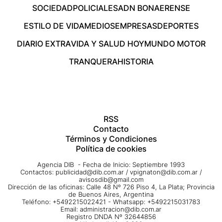
SOCIEDAD
POLICIALES
ADN BONAERENSE
ESTILO DE VIDA
MEDIOS
EMPRESAS
DEPORTES
DIARIO EXTRA
VIDA Y SALUD HOY
MUNDO MOTOR
TRANQUERA
HISTORIA
RSS
Contacto
Términos y Condiciones
Política de cookies
Agencia DIB - Fecha de Inicio: Septiembre 1993
Contactos:
publicidad@dib.com.ar
/
vpignaton@dib.com.ar
/
avisosdib@gmail.com
Dirección de las oficinas: Calle 48 Nº 726 Piso 4, La Plata; Provincia
de Buenos Aires, Argentina
Teléfono: +5492215022421 - Whatsapp: +5492215031783
Email:
administracion@dib.com.ar
Registro DNDA Nº 32644856