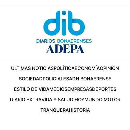
ÚLTIMAS NOTICIAS
POLÍTICA
ECONOMÍA
OPINIÓN
SOCIEDAD
POLICIALES
ADN BONAERENSE
ESTILO DE VIDA
MEDIOS
EMPRESAS
DEPORTES
DIARIO EXTRA
VIDA Y SALUD HOY
MUNDO MOTOR
TRANQUERA
HISTORIA