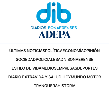
ÚLTIMAS NOTICIAS
POLÍTICA
ECONOMÍA
OPINIÓN
SOCIEDAD
POLICIALES
ADN BONAERENSE
ESTILO DE VIDA
MEDIOS
EMPRESAS
DEPORTES
DIARIO EXTRA
VIDA Y SALUD HOY
MUNDO MOTOR
TRANQUERA
HISTORIA