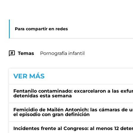
Para compartir en redes
Temas
Pornografía infantil
VER MÁS
Fentanilo contaminado: excarcelaron a las exf
detenidas esta semana
Femicidio de Mailén Antonich: las cámaras de u
el episodio con gran definición
Incidentes frente al Congreso: al menos 12 dete