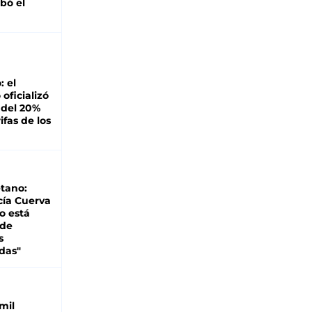
bó el
: el
oficializó
 del 20%
ifas de los
tano:
cía Cuerva
o está
 de
s
das"
mil