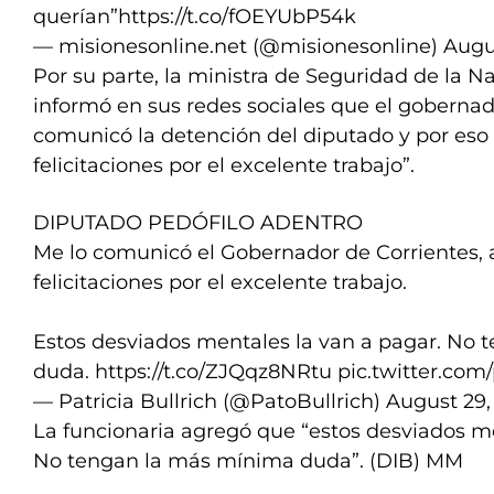
querían”
https://t.co/fOEYUbP54k
— misionesonline.net (@misionesonline)
Augu
Por su parte, la ministra de Seguridad de la Nac
informó en sus redes sociales que el gobernad
comunicó la detención del diputado y por eso 
felicitaciones por el excelente trabajo”.
DIPUTADO PEDÓFILO ADENTRO
Me lo comunicó el Gobernador de Corrientes, a
felicitaciones por el excelente trabajo.
Estos desviados mentales la van a pagar. No
duda.
https://t.co/ZJQqz8NRtu
pic.twitter.co
— Patricia Bullrich (@PatoBullrich)
August 29,
La funcionaria agregó que “estos desviados me
No tengan la más mínima duda”. (DIB) MM