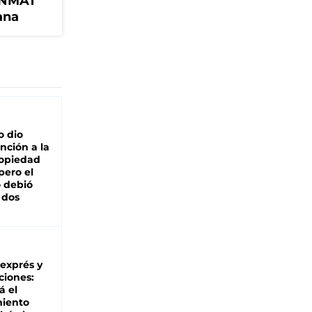
ANMAT
ana
o dio
nción a la
ropiedad
pero el
 debió
 dos
 exprés y
ciones:
á el
miento