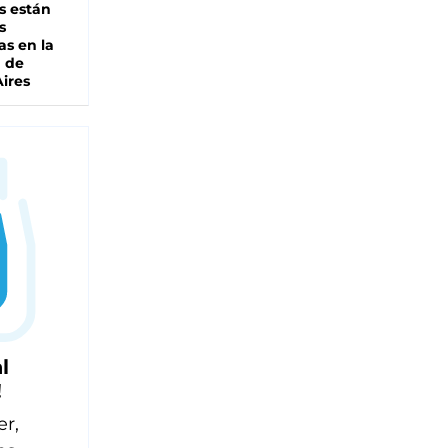
s están
s
as en la
a de
ires
l
!
er,