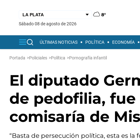
8°
sábado 08 de agosto de 2026
ÚLTIMAS NOTICIAS
POLÍTICA
ECONOMÍA
Portada
>
Policiales
>
Política
>
Pornografía infantil
El diputado Ger
de pedofilia, fu
comisaría de Mi
“Basta de persecución política, esta es la 