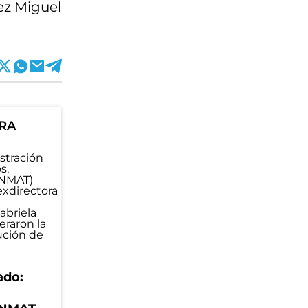
ez Miguel
ORA
ado: