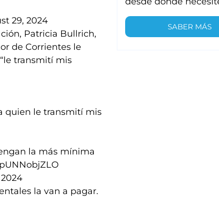
desde donde necesit
st 29, 2024
SABER MÁS
ión, Patricia Bullrich,
or de Corrientes le
“le transmití mis
 quien le transmití mis
 tengan la más mínima
m/pUNNobjZLO
 2024
ntales la van a pagar.