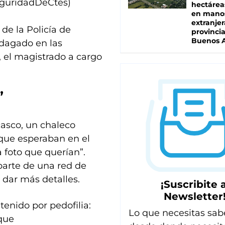
eguridadDeCtes)
hectárea
en mano
extranjer
de la Policía de
provinci
Buenos A
ndagado en las
, el magistrado a cargo
a”
casco, un chaleco
s que esperaban en el
a foto que querían”.
parte de una red de
ó dar más detalles.
¡Suscribite a
Newsletter
enido por pedofilia:
Lo que necesitas sab
 que