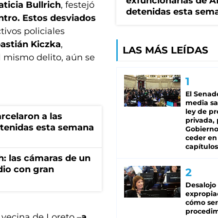
exfuncionarias de 
aticia Bullrich
, festejó
detenidas esta sem
ntro. Estos desviados
tivos policiales
astián Kiczka
,
LAS MÁS LEÍDAS
 mismo delito, aún se
El Senad
media sa
ley de p
rcelaron a las
privada, 
tenidas esta semana
Gobierno
ceder en
capítulos
h: las cámaras de un
dio con gran
Desalojo
expropia
cómo ser
procedi
vecina de Loreto –
a