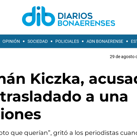
OPINIÓN
SOCIEDAD
POLICIALES
ADN BONAERENSE
ES
29 de agosto d
mán Kiczka, acusa
e trasladado a una
siones
foto que querían”, gritó a los periodistas cua