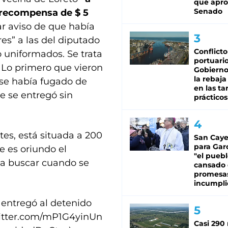
que apro
Senado
 recompensa de $ 5
ar aviso de que había
res” a las del diputado
Conflicto
o uniformados. Se trata
portuario
 Lo primero que vieron
Gobierno 
la rebaja
 se había fugado de
en las tar
e se entregó sin
prácticos
tes, está situada a 200
San Caye
para Gar
e es oriundo el
"el puebl
e a buscar cuando se
cansado
promesa
incumpli
s entregó al detenido
witter.com/mP1G4yinUn
Casi 290 