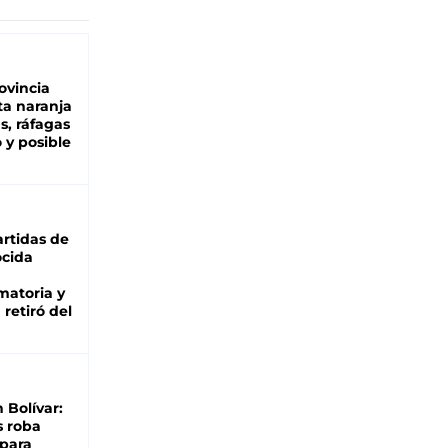
ovincia
ta naranja
as, ráfagas
 y posible
rtidas de
cida
matoria y
retiró del
n Bolívar:
s roba
 para