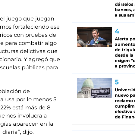
dárselos 
bancos, a
a sus am
del juego que juegan
tamos fortaleciendo ese
ricos con pruebas de
Alerta po
e para combatir algo
aumento
de triqui
ructuras delictivas que
desde la
ncionario. Y agregó que
exigen "c
a provinc
escuelas públicas para
Universi
oblación de
nuevo pa
cia usa por lo menos 5
reclamo 
cumplim
el 22% está más de 8
efectivo 
ue nos involucra a
de Finan
ogías aparecen en la
iaria”, dijo.