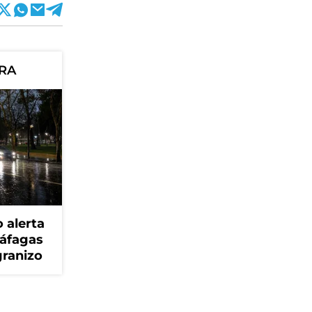
ORA
 alerta
ráfagas
granizo