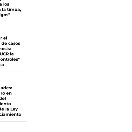
a los
 la timba,
igos"
r el
 de casos
nosis:
 UCR le
ontroles"
ia
dades:
ro en
del
iento
de la Ley
ciamiento