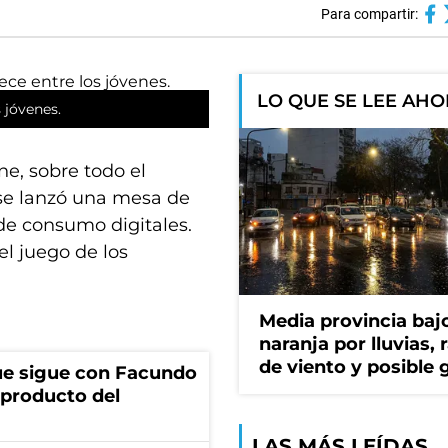
Para compartir:
LO QUE SE LEE AH
 jóvenes.
ne, sobre todo el
se lanzó una mesa de
 de consumo digitales.
el juego de los
Media provincia bajo
naranja por lluvias, 
de viento y posible 
ue sigue con Facundo
 producto del
LAS MÁS LEÍDAS