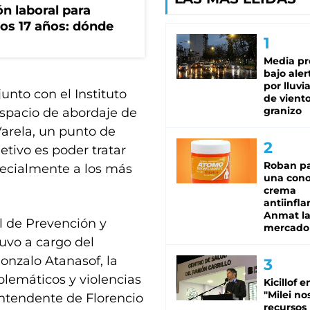
n laboral para
os 17 años: dónde
Media pr
bajo aler
por lluvi
junto con el Instituto
de viento
granizo
espacio de abordaje de
Varela, un punto de
jetivo es poder tratar
Roban pa
specialmente a los más
una cono
crema
antiinfla
Anmat la 
l de Prevención y
mercado
uvo a cargo del
Gonzalo Atanasof, la
lemáticos y violencias
Kicillof e
"Milei no
 intendente de Florencio
recursos