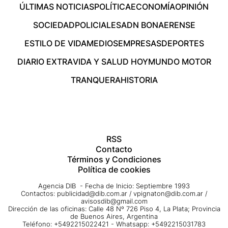
ÚLTIMAS NOTICIAS
POLÍTICA
ECONOMÍA
OPINIÓN
SOCIEDAD
POLICIALES
ADN BONAERENSE
ESTILO DE VIDA
MEDIOS
EMPRESAS
DEPORTES
DIARIO EXTRA
VIDA Y SALUD HOY
MUNDO MOTOR
TRANQUERA
HISTORIA
RSS
Contacto
Términos y Condiciones
Política de cookies
Agencia DIB - Fecha de Inicio: Septiembre 1993
Contactos:
publicidad@dib.com.ar
/
vpignaton@dib.com.ar
/
avisosdib@gmail.com
Dirección de las oficinas: Calle 48 Nº 726 Piso 4, La Plata; Provincia
de Buenos Aires, Argentina
Teléfono: +5492215022421 - Whatsapp: +5492215031783