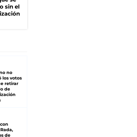
o sin el
ización
rno no
 los votos
e retirar
lo de
ización
s
 con
 Rada,
os de