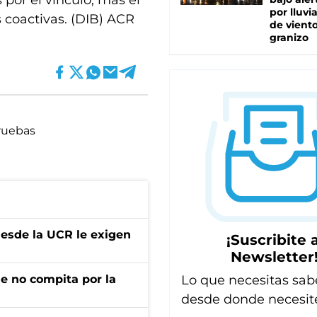
por el vínculo, más el
por lluvi
 coactivas. (DIB) ACR
de viento
granizo
ruebas
desde la UCR le exigen
¡Suscribite a
Newsletter
Lo que necesitas sab
ue no compita por la
desde donde necesit