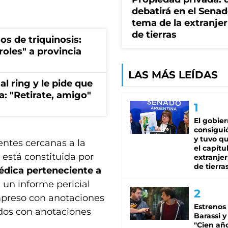
debatirá en el Senad
tema de la extranjer
de tierras
os de triquinosis:
roles" a provincia
LAS MÁS LEÍDAS
al ring y le pide que
a: "Retirate, amigo"
El gobie
consiguió
y tuvo qu
entes cercanas a la
el capítu
está constituida por
extranjer
de tierra
dica perteneciente a
 un informe pericial
impreso con anotaciones
Estrenos
dos con anotaciones
Barassi y
"Cien añ