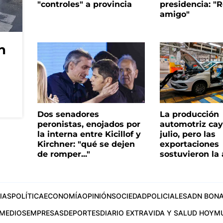
"controles" a provincia
presidencia: "R
amigo"
n
Dos senadores
La producción
peronistas, enojados por
automotriz cay
la interna entre Kicillof y
julio, pero las
Kirchner: "qué se dejen
exportaciones
de romper..."
sostuvieron la 
IAS
POLÍTICA
ECONOMÍA
OPINIÓN
SOCIEDAD
POLICIALES
ADN BONA
MEDIOS
EMPRESAS
DEPORTES
DIARIO EXTRA
VIDA Y SALUD HOY
M