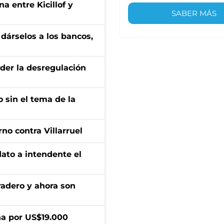
a entre Kicillof y
SABER MÁS
a dárselos a los bancos,
der la desregulación
 sin el tema de la
no contra Villarruel
dato a intendente el
radero y ahora son
a por US$19.000