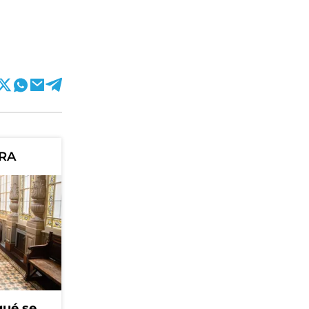
ORA
qué se