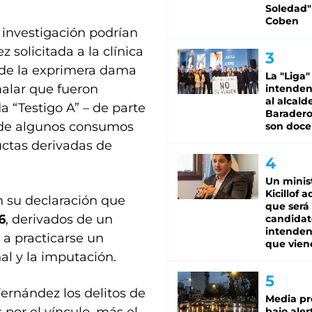
Soledad"
Coben
investigación podrían
z solicitada a la clínica
nde la exprimera dama
La "Liga"
alar que fueron
intende
al alcald
 “Testigo A” – de parte
Baradero
a de algunos consumos
son doce
ctas derivadas de
Un minis
Kicillof 
n su declaración que
que será
6
, derivados de un
candidat
intenden
 a practicarse un
que vien
al y la imputación.
Fernández los delitos de
Media pr
bajo aler