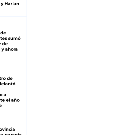
 y Harlan
 de
ntes sumó
e de
 y ahora
tro de
adelantó
o a
te el año
e
ovincia
ta naranja