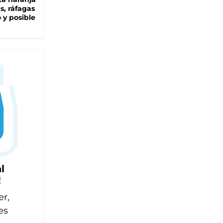
as, ráfagas
 y posible
l
!
er,
es