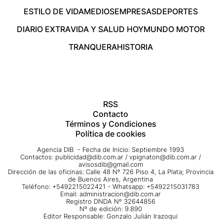
ESTILO DE VIDA
MEDIOS
EMPRESAS
DEPORTES
DIARIO EXTRA
VIDA Y SALUD HOY
MUNDO MOTOR
TRANQUERA
HISTORIA
RSS
Contacto
Términos y Condiciones
Política de cookies
Agencia DIB - Fecha de Inicio: Septiembre 1993
Contactos:
publicidad@dib.com.ar
/
vpignaton@dib.com.ar
/
avisosdib@gmail.com
Dirección de las oficinas: Calle 48 Nº 726 Piso 4, La Plata; Provincia
de Buenos Aires, Argentina
Teléfono: +5492215022421 - Whatsapp: +5492215031783
Email:
administracion@dib.com.ar
Registro DNDA Nº 32644856
Nº de edición: 9.890
Editor Responsable: Gonzalo Julián Irazoqui