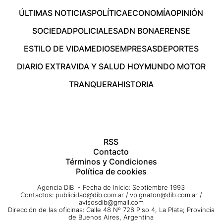
ÚLTIMAS NOTICIAS
POLÍTICA
ECONOMÍA
OPINIÓN
SOCIEDAD
POLICIALES
ADN BONAERENSE
ESTILO DE VIDA
MEDIOS
EMPRESAS
DEPORTES
DIARIO EXTRA
VIDA Y SALUD HOY
MUNDO MOTOR
TRANQUERA
HISTORIA
RSS
Contacto
Términos y Condiciones
Política de cookies
Agencia DIB - Fecha de Inicio: Septiembre 1993
Contactos:
publicidad@dib.com.ar
/
vpignaton@dib.com.ar
/
avisosdib@gmail.com
Dirección de las oficinas: Calle 48 Nº 726 Piso 4, La Plata; Provincia
de Buenos Aires, Argentina